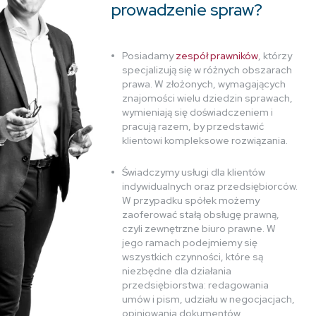
prowadzenie spraw?
Posiadamy
zespół prawników
, którzy
specjalizują się w różnych obszarach
prawa. W złożonych, wymagających
znajomości wielu dziedzin sprawach,
wymieniają się doświadczeniem i
pracują razem, by przedstawić
klientowi kompleksowe rozwiązania.
Świadczymy usługi dla klientów
indywidualnych oraz przedsiębiorców.
W przypadku spółek możemy
zaoferować stałą obsługę prawną,
czyli zewnętrzne biuro prawne. W
jego ramach podejmiemy się
wszystkich czynności, które są
niezbędne dla działania
przedsiębiorstwa: redagowania
umów i pism, udziału w negocjacjach,
opiniowania dokumentów,