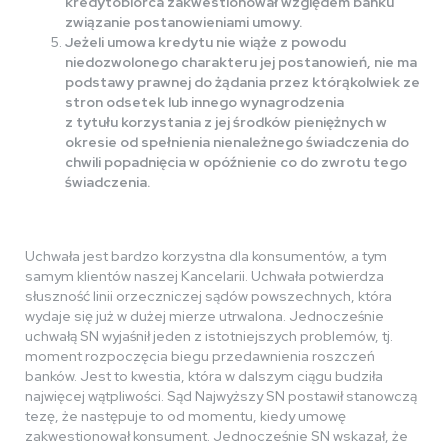
kredytobiorca zakwestionował względem banku
związanie postanowieniami umowy.
Jeżeli umowa kredytu nie wiąże z powodu
niedozwolonego charakteru jej postanowień, nie ma
podstawy prawnej do żądania przez którąkolwiek ze
stron odsetek lub innego wynagrodzenia
z tytułu korzystania z jej środków pieniężnych w
okresie od spełnienia nienależnego świadczenia do
chwili popadnięcia w opóźnienie co do zwrotu tego
świadczenia.
Uchwała jest bardzo korzystna dla konsumentów, a tym
samym klientów naszej Kancelarii. Uchwała potwierdza
słuszność linii orzeczniczej sądów powszechnych, która
wydaje się już w dużej mierze utrwalona. Jednocześnie
uchwałą SN wyjaśnił jeden z istotniejszych problemów, tj.
moment rozpoczęcia biegu przedawnienia roszczeń
banków. Jest to kwestia, która w dalszym ciągu budziła
najwięcej wątpliwości. Sąd Najwyższy SN postawił stanowczą
tezę, że następuje to od momentu, kiedy umowę
zakwestionował konsument. Jednocześnie SN wskazał, że