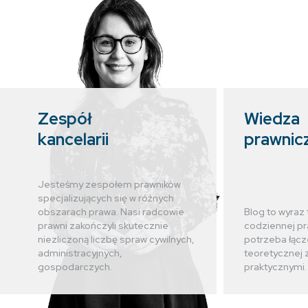
Zespół
Wiedza
kancelarii
prawnic
Jesteśmy zespołem prawników
specjalizujących się w różnych
obszarach prawa. Nasi radcowie
Blog to wyraz 
prawni zakończyli skutecznie
codziennej pr
niezliczoną liczbę spraw cywilnych,
potrzeba łącz
administracyjnych,
teoretycznej 
gospodarczych.
praktycznymi.