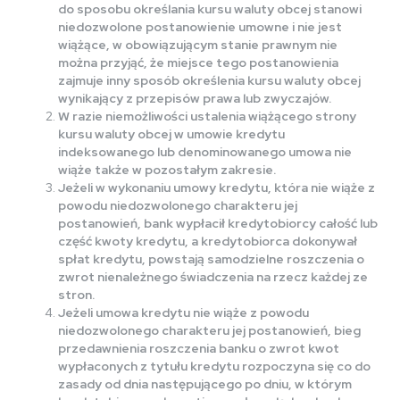
do sposobu określania kursu waluty obcej stanowi
niedozwolone postanowienie umowne i nie jest
wiążące, w obowiązującym stanie prawnym nie
można przyjąć, że miejsce tego postanowienia
zajmuje inny sposób określenia kursu waluty obcej
wynikający z przepisów prawa lub zwyczajów.
W razie niemożliwości ustalenia wiążącego strony
kursu waluty obcej w umowie kredytu
indeksowanego lub denominowanego umowa nie
wiąże także w pozostałym zakresie.
Jeżeli w wykonaniu umowy kredytu, która nie wiąże z
powodu niedozwolonego charakteru jej
postanowień, bank wypłacił kredytobiorcy całość lub
część kwoty kredytu, a kredytobiorca dokonywał
spłat kredytu, powstają samodzielne roszczenia o
zwrot nienależnego świadczenia na rzecz każdej ze
stron.
Jeżeli umowa kredytu nie wiąże z powodu
niedozwolonego charakteru jej postanowień, bieg
przedawnienia roszczenia banku o zwrot kwot
wypłaconych z tytułu kredytu rozpoczyna się co do
zasady od dnia następującego po dniu, w którym