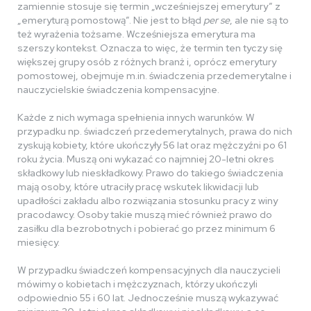
zamiennie stosuje się termin „wcześniejszej emerytury” z
„emeryturą pomostową”. Nie jest to błąd
per se
, ale nie są to
też wyrażenia tożsame. Wcześniejsza emerytura ma
szerszy kontekst. Oznacza to więc, że termin ten tyczy się
większej grupy osób z różnych branż i, oprócz emerytury
pomostowej, obejmuje m.in. świadczenia przedemerytalne i
nauczycielskie świadczenia kompensacyjne.
Każde z nich wymaga spełnienia innych warunków. W
przypadku np. świadczeń przedemerytalnych, prawa do nich
zyskują kobiety, które ukończyły 56 lat oraz mężczyźni po 61
roku życia. Muszą oni wykazać co najmniej 20-letni okres
składkowy lub nieskładkowy. Prawo do takiego świadczenia
mają osoby, które utraciły pracę wskutek likwidacji lub
upadłości zakładu albo rozwiązania stosunku pracy z winy
pracodawcy. Osoby takie muszą mieć również prawo do
zasiłku dla bezrobotnych i pobierać go przez minimum 6
miesięcy.
W przypadku świadczeń kompensacyjnych dla nauczycieli
mówimy o kobietach i mężczyznach, którzy ukończyli
odpowiednio 55 i 60 lat. Jednocześnie muszą wykazywać