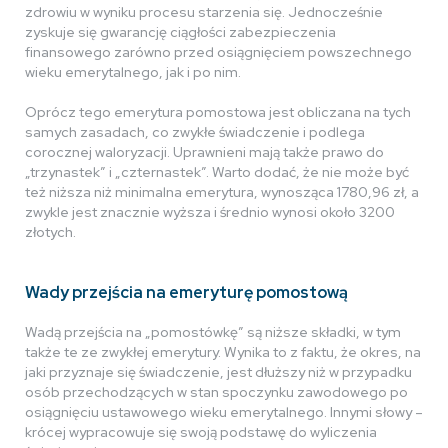
zdrowiu w wyniku procesu starzenia się. Jednocześnie
zyskuje się gwarancję ciągłości zabezpieczenia
finansowego zarówno przed osiągnięciem powszechnego
wieku emerytalnego, jak i po nim.
Oprócz tego emerytura pomostowa jest obliczana na tych
samych zasadach, co zwykłe świadczenie i podlega
corocznej waloryzacji. Uprawnieni mają także prawo do
„trzynastek” i „czternastek”. Warto dodać, że nie może być
też niższa niż minimalna emerytura, wynosząca 1780,96 zł, a
zwykle jest znacznie wyższa i średnio wynosi około 3200
złotych.
Wady przejścia na emeryturę pomostową
Wadą przejścia na „pomostówkę” są niższe składki, w tym
także te ze zwykłej emerytury. Wynika to z faktu, że okres, na
jaki przyznaje się świadczenie, jest dłuższy niż w przypadku
osób przechodzących w stan spoczynku zawodowego po
osiągnięciu ustawowego wieku emerytalnego. Innymi słowy –
krócej wypracowuje się swoją podstawę do wyliczenia