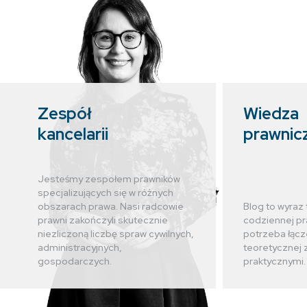
Zespół
Wiedza
kancelarii
prawnic
Jesteśmy zespołem prawników
specjalizujących się w różnych
obszarach prawa. Nasi radcowie
Blog to wyraz 
prawni zakończyli skutecznie
codziennej pr
niezliczoną liczbę spraw cywilnych,
potrzeba łącz
administracyjnych,
teoretycznej 
gospodarczych.
praktycznymi.