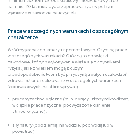
minimum 30-letni okres składkowy i nieskładkowy, a co
najmniej 20 lat musi być przepracowanych w pełnym
wymiarze w zawodzie nauczyciela.
Praca w szczególnych warunkach i o szczególnym
charakterze
Wróćmy jednak do emerytur pomostowych. Czym są prace
w szczególnych warunkach? Otóż są to obowiązki
zawodowe, których wykonywanie wiąże się z czynnikami
ryzyka, jakie z wiekiem mogą z dużym
prawdopodobieństwem być przyczyną trwałych uszkodzeń
zdrowia. Są one realizowane w szczególnych warunkach
środowiskowych, na które wpływają:
procesy technologiczne (m.in. gorący i zimny mikroklimat,
w ciężkie prace fizyczne, podwyższone ciśnienie
atmosferyczne),
siły natury (pod ziemią, na wodzie, pod wodą lub w
powietrzu),