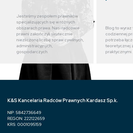
Jesteśmy zespołem prawników
specjalizujących się w różnych
obszarach prawa. Nasi radcowie
Blog to wyraz 
prawni zakończyli skutecznie
codziennej pr
niezliczoną liczbę spraw cywilnych,
potrzeba łącz
administracyjnych,
teoretycznej 
gospodarczych.
praktycznymi.
K&S Kancelaria Radców Prawnych Kardasz Sp.k.
NIP: 5842736649
REGON: 222122659
KRS: 0001095159