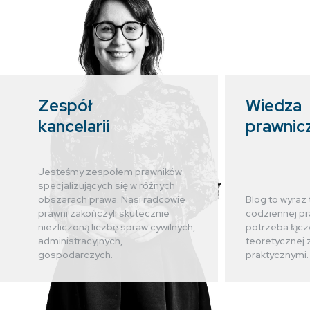
Zespół
Wiedza
kancelarii
prawnic
Jesteśmy zespołem prawników
specjalizujących się w różnych
obszarach prawa. Nasi radcowie
Blog to wyraz 
prawni zakończyli skutecznie
codziennej pr
niezliczoną liczbę spraw cywilnych,
potrzeba łącz
administracyjnych,
teoretycznej 
gospodarczych.
praktycznymi.