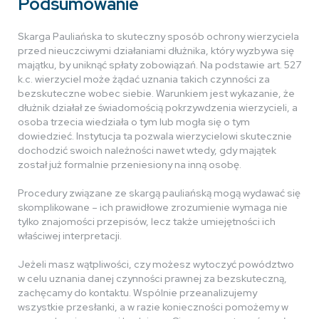
Podsumowanie
Skarga Pauliańska to skuteczny sposób ochrony wierzyciela
przed nieuczciwymi działaniami dłużnika, który wyzbywa się
majątku, by uniknąć spłaty zobowiązań. Na podstawie art. 527
k.c. wierzyciel może żądać uznania takich czynności za
bezskuteczne wobec siebie. Warunkiem jest wykazanie, że
dłużnik działał ze świadomością pokrzywdzenia wierzycieli, a
osoba trzecia wiedziała o tym lub mogła się o tym
dowiedzieć. Instytucja ta pozwala wierzycielowi skutecznie
dochodzić swoich należności nawet wtedy, gdy majątek
został już formalnie przeniesiony na inną osobę.
Procedury związane ze skargą pauliańską mogą wydawać się
skomplikowane – ich prawidłowe zrozumienie wymaga nie
tylko znajomości przepisów, lecz także umiejętności ich
właściwej interpretacji.
Jeżeli masz wątpliwości, czy możesz wytoczyć powództwo
w celu uznania danej czynności prawnej za bezskuteczną,
zachęcamy do kontaktu. Wspólnie przeanalizujemy
wszystkie przesłanki, a w razie konieczności pomożemy w