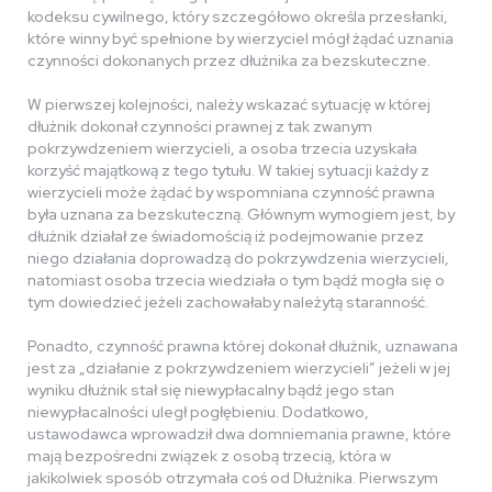
kodeksu cywilnego, który szczegółowo określa przesłanki,
które winny być spełnione by wierzyciel mógł żądać uznania
czynności dokonanych przez dłużnika za bezskuteczne.
W pierwszej kolejności, należy wskazać sytuację w której
dłużnik dokonał czynności prawnej z tak zwanym
pokrzywdzeniem wierzycieli, a osoba trzecia uzyskała
korzyść majątkową z tego tytułu. W takiej sytuacji każdy z
wierzycieli może żądać by wspomniana czynność prawna
była uznana za bezskuteczną. Głównym wymogiem jest, by
dłużnik działał ze świadomością iż podejmowanie przez
niego działania doprowadzą do pokrzywdzenia wierzycieli,
natomiast osoba trzecia wiedziała o tym bądź mogła się o
tym dowiedzieć jeżeli zachowałaby należytą staranność.
Ponadto, czynność prawna której dokonał dłużnik, uznawana
jest za „działanie z pokrzywdzeniem wierzycieli” jeżeli w jej
wyniku dłużnik stał się niewypłacalny bądź jego stan
niewypłacalności uległ pogłębieniu. Dodatkowo,
ustawodawca wprowadził dwa domniemania prawne, które
mają bezpośredni związek z osobą trzecią, która w
jakikolwiek sposób otrzymała coś od Dłużnika. Pierwszym