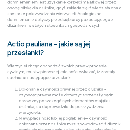
domniemaniem jest uzyskanie korzyści majątkowej przez
osobę bliską dla dłużnika, gdyż zakłada się iż wiedziała ona o
zamiarze pokrzywdzenia wierzycieli. Analogiczne
domniemanie dotyczy przedsiębiorcy pozostającego z
dłużnikiem w stałych stosunkach gospodarczych.
Actio pauliana – jakie są jej
przesłanki?
Wierzyciel chcąc dochodzić swoich praw w procesie
cywilnym, musi w pierwszej kolejności wykazać, iż zostały
spełnione następujące przesłanki:
Dokonanie czynności prawnej przez dłużnika –
czynność prawna może dotyczyć sprzedaży bądź
darowizny poszczególnych elementów majątku
dłużnika, co doprowadziło do pokrzywdzenia
wierzyciela;
Niewypłacalność lub jej pogłębienie– czynność
dokonana przez dłużnika musi spowodować iż dłużnik
stanie się niewypłacalny, albo stan niewypłacalności