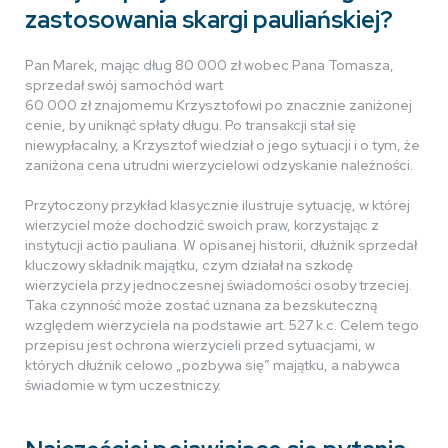
zastosowania skargi pauliańskiej?
Pan Marek, mając dług 80 000 zł wobec Pana Tomasza,
sprzedał swój samochód wart
60 000 zł znajomemu Krzysztofowi po znacznie zaniżonej
cenie, by uniknąć spłaty długu. Po transakcji stał się
niewypłacalny, a Krzysztof wiedział o jego sytuacji i o tym, że
zaniżona cena utrudni wierzycielowi odzyskanie należności.
Przytoczony przykład klasycznie ilustruje sytuację, w której
wierzyciel może dochodzić swoich praw, korzystając z
instytucji actio pauliana. W opisanej historii, dłużnik sprzedał
kluczowy składnik majątku, czym działał na szkodę
wierzyciela przy jednoczesnej świadomości osoby trzeciej.
Taka czynność może zostać uznana za bezskuteczną
względem wierzyciela na podstawie art. 527 k.c. Celem tego
przepisu jest ochrona wierzycieli przed sytuacjami, w
których dłużnik celowo „pozbywa się” majątku, a nabywca
świadomie w tym uczestniczy.