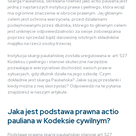
Skarga Pauliańska, określana również jako actio pauliana jest
jedną z najstarszych instytucji prawa cywilnego, która wciąż
ma ogromne znaczenie w obrocie prawnym. Jej głównym
celem jest ochrona wierzyciela, przed działaniami
podejmowanymi przez dłużnika, którego to głównym celem
jest uniknięcie odpowiedzialności za swoje zobowiązania
poprzez sprzedaż bądź darowiznę istotnych składników
majątku na rzecz osoby trzeciej.
Instytucja skargi pauliańskiej została uregulowana w art. 527
Kodeksu cywilnego i stanowi skuteczne narzędzie
pozwalające wierzycielowi dochodzić swoich praw w
sytuacjach, gdy dłużnik działa na jego szkodę. Czym
dokładnie jest skarga Pauliańska? Jakie są jej przesłanki i
kiedy można z niej skorzystać? Odpowiedzi na te pytania
znajdziesz w naszym artykule.
Jaka jest podstawa prawna actio
pauliana w Kodeksie cywilnym?
Podstawę prawną skargi pauliańskiej stanowi art. 527