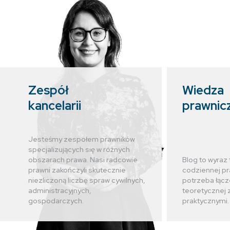
Zespół
Wiedza
kancelarii
prawnic
Jesteśmy zespołem prawników
specjalizujących się w różnych
obszarach prawa. Nasi radcowie
Blog to wyraz 
prawni zakończyli skutecznie
codziennej pr
niezliczoną liczbę spraw cywilnych,
potrzeba łącz
administracyjnych,
teoretycznej 
gospodarczych.
praktycznymi.