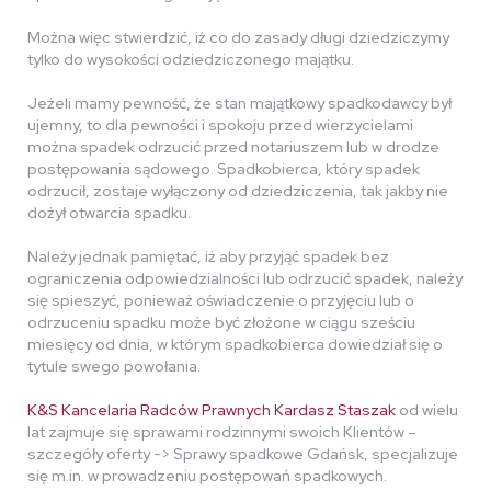
Można więc stwierdzić, iż co do zasady długi dziedziczymy
tylko do wysokości odziedziczonego majątku.
Jeżeli mamy pewność, że stan majątkowy spadkodawcy był
ujemny, to dla pewności i spokoju przed wierzycielami
można spadek odrzucić przed notariuszem lub w drodze
postępowania sądowego. Spadkobierca, który spadek
odrzucił, zostaje wyłączony od dziedziczenia, tak jakby nie
dożył otwarcia spadku.
Należy jednak pamiętać, iż aby przyjąć spadek bez
ograniczenia odpowiedzialności lub odrzucić spadek, należy
się spieszyć, ponieważ oświadczenie o przyjęciu lub o
odrzuceniu spadku może być złożone w ciągu sześciu
miesięcy od dnia, w którym spadkobierca dowiedział się o
tytule swego powołania.
K&S Kancelaria Radców Prawnych Kardasz Staszak
od wielu
lat zajmuje się sprawami rodzinnymi swoich Klientów –
szczegóły oferty -> Sprawy spadkowe Gdańsk, specjalizuje
się m.in. w prowadzeniu postępowań spadkowych.