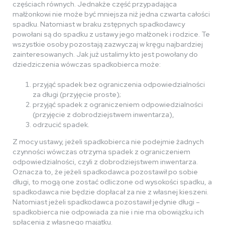
częściach równych. Jednakże część przypadająca
małżonkowi nie może być mniejsza niż jedna czwarta całości
spadku. Natomiast w braku zstępnych spadkodawcy
powołani są do spadku z ustawy jego małżonek i rodzice. Te
wszystkie osoby pozostają zazwyczaj w kręgu najbardziej
zainteresowanych. Jak już ustalimy kto jest powołany do
dziedziczenia wówczas spadkobierca może:
przyjąć spadek bez ograniczenia odpowiedzialności
za długi (przyjęcie proste);
przyjąć spadek z ograniczeniem odpowiedzialności
(przyjęcie z dobrodziejstwem inwentarza),
odrzucić spadek.
Z mocy ustawy, jeżeli spadkobierca nie podejmie żadnych
czynności wówczas otrzyma spadek z ograniczeniem
odpowiedzialności, czyli z dobrodziejstwem inwentarza.
Oznacza to, że jeżeli spadkodawca pozostawił po sobie
długi, to mogą one zostać odliczone od wysokości spadku, a
spadkodawca nie będzie dopłacał za nie z własnej kieszeni.
Natomiast jeżeli spadkodawca pozostawił jedynie długi –
spadkobierca nie odpowiada za nie i nie ma obowiązku ich
spłacenia z własnego majątku.