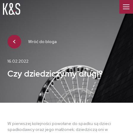
Wróć do bloga
16.02.2022
Czy dziedziczymy długi?
W pierwszej kolejności powołane do spadku są dzieci
spadkodawcy oraz jego małżonek; dziedziczą oni w