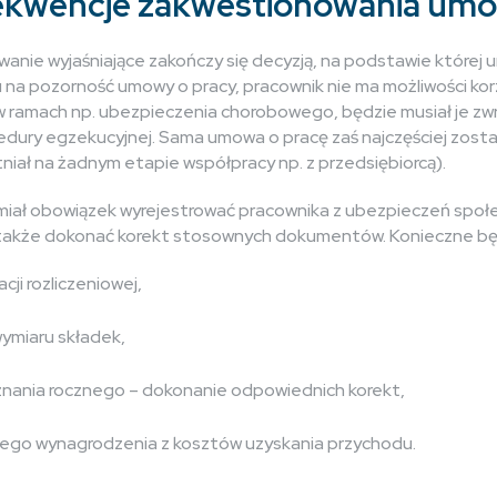
sekwencje zakwestionowania umo
nie wyjaśniające zakończy się decyzją, na podstawie której 
na pozorność umowy o pracy, pracownik nie ma możliwości kor
 w ramach np. ubezpieczenia chorobowego, będzie musiał je zwr
edury egzekucyjnej. Sama umowa o pracę zaś najczęściej zost
tniał na żadnym etapie współpracy np. z przedsiębiorcą).
miał obowiązek wyrejestrować pracownika z ubezpieczeń społe
 także dokonać korekt stosownych dokumentów. Konieczne będz
i rozliczeniowej,
ymiaru składek,
znania rocznego – dokonanie odpowiednich korekt,
ego wynagrodzenia z kosztów uzyskania przychodu.