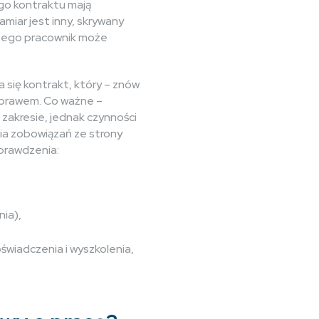
ego kontraktu mają
miar jest inny, skrywany
 tego pracownik może
się kontrakt, który – znów
z prawem. Co ważne –
zakresie, jednak czynności
ia zobowiązań ze strony
prawdzenia:
ia),
wiadczenia i wyszkolenia,