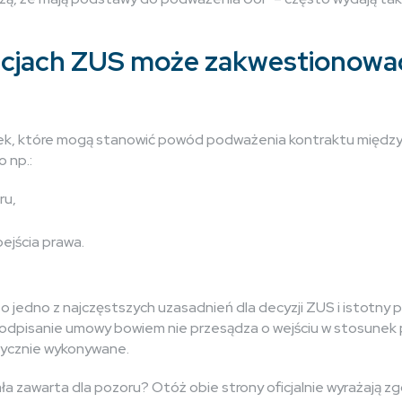
uacjach ZUS może zakwestionow
anek, które mogą stanowić powód podważenia kontraktu międz
o np.:
ru,
ejścia prawa.
o jedno z najczęstszych uzasadnień dla decyzji ZUS i istotn
odpisanie umowy bowiem nie przesądza o wejściu w stosunek p
tycznie wykonywane.
a zawarta dla pozoru? Otóż obie strony oficjalnie wyrażają zg