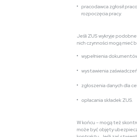
pracodawca zgłosił pra
rozpoczęcia pracy.
Jeśli ZUS wykryje podobne
nich czynności mogą mieć ba
wypełnienia dokumentów 
wystawienia zaświadczeń
zgłoszenia danych dla c
opłacania składek ZUS.
W końcu – mogą też skontro
może być objęty ubezpiec
kontraktu. Jeśli zaś stwie