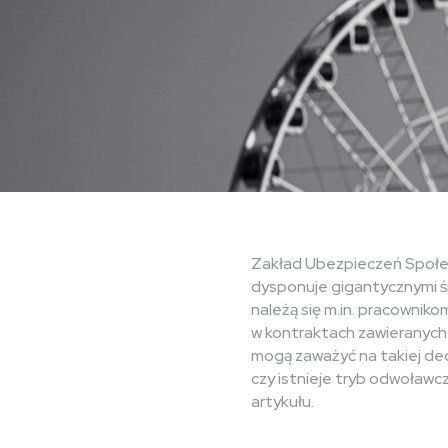
Zakład Ubezpieczeń Społec
dysponuje gigantycznymi śro
należą się m.in. pracownik
w kontraktach zawieranych
mogą zaważyć na takiej de
czy istnieje tryb odwoławc
artykułu.