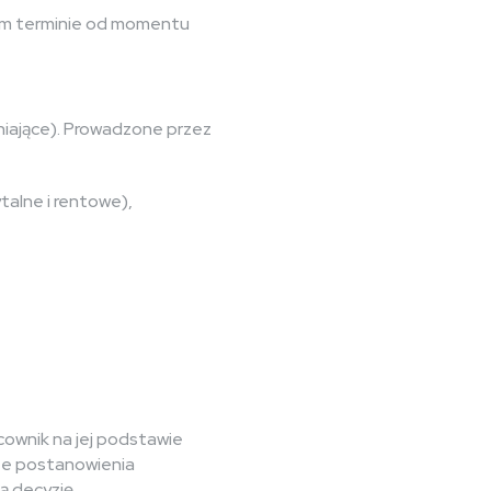
ym terminie od momentu
niające). Prowadzone przez
alne i rentowe),
ownik na jej podstawie
ze postanowienia
ą decyzję.