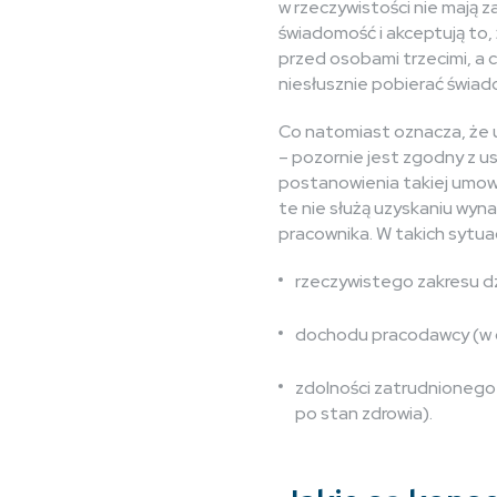
w rzeczywistości nie mają z
świadomość i akceptują to,
przed osobami trzecimi, a
niesłusznie pobierać świad
Co natomiast oznacza, że u
– pozornie jest zgodny z u
postanowienia takiej umow
te nie służą uzyskaniu wyn
pracownika. W takich sytu
rzeczywistego zakresu dz
dochodu pracodawcy (w c
zdolności zatrudnionego
po stan zdrowia).