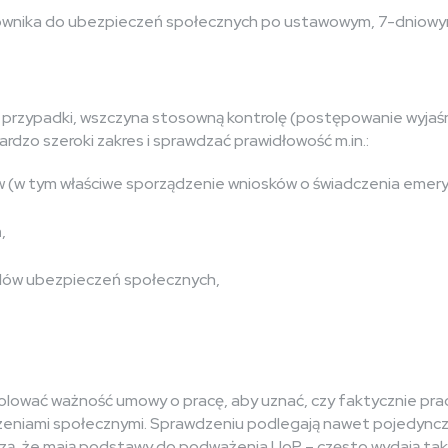
cownika do ubezpieczeń społecznych po ustawowym, 7-dniow
 przypadki, wszczyna stosowną kontrolę (postępowanie wyjaś
rdzo szeroki zakres i sprawdzać prawidłowość m.in.:
(w tym właściwe sporządzenie wniosków o świadczenia emeryt
,
elów ubezpieczeń społecznych,
lować ważność umowy o pracę, aby uznać, czy faktycznie prac
zeniami społecznymi. Sprawdzeniu podlegają nawet pojedync
rdzą, że mają podstawy do podważenia UoP – często wydają tak