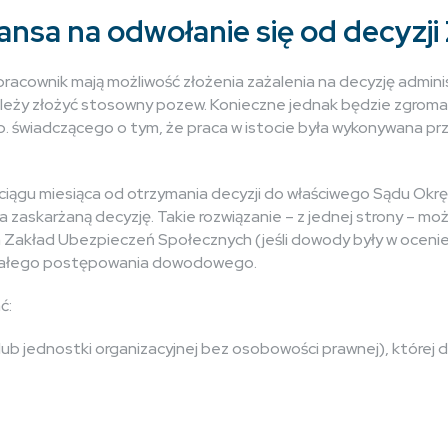
zansa na odwołanie się od decyzj
pracownik mają możliwość złożenia zażalenia na decyzję admin
ależy złożyć stosowny pozew. Konieczne jednak będzie zgro
 świadczącego o tym, że praca w istocie była wykonywana prz
 ciągu miesiąca od otrzymania decyzji do właściwego Sądu O
a zaskarżaną decyzję. Takie rozwiązanie – z jednej strony – m
m Zakład Ubezpieczeń Społecznych (jeśli dowody były w ocenie
a całego postępowania dowodowego.
ć:
lub jednostki organizacyjnej bez osobowości prawnej), której 