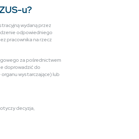
i ZUS-u?
istracyjną wydaną przez
madzenie odpowiedniego
ez pracownika na rzecz
kręgowego za pośrednictwem
oże doprowadzić do
 organu wystarczające) lub
dotyczy decyzja,