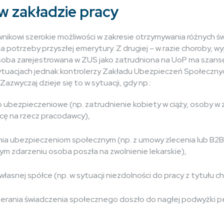
w zakładzie pracy
ikowi szerokie możliwości w zakresie otrzymywania różnych św
potrzeby przyszłej emerytury. Z drugiej – w razie choroby, w
oba zarejestrowana w ZUS jako zatrudniona na UoP ma szansę
tuacjach jednak kontrolerzy Zakładu Ubezpieczeń Społeczny
azwyczaj dzieje się to w sytuacji, gdy np.:
o ubezpieczeniowe (np. zatrudnienie kobiety w ciąży, osoby w z
acę na rzecz pracodawcy),
ania ubezpieczeniom społecznym (np. z umowy zlecenia lub B2B
tym zdarzeniu osoba poszła na zwolnienie lekarskie),
własnej spółce (np. w sytuacji niezdolności do pracy z tytułu ch
rania świadczenia społecznego doszło do nagłej podwyżki pens