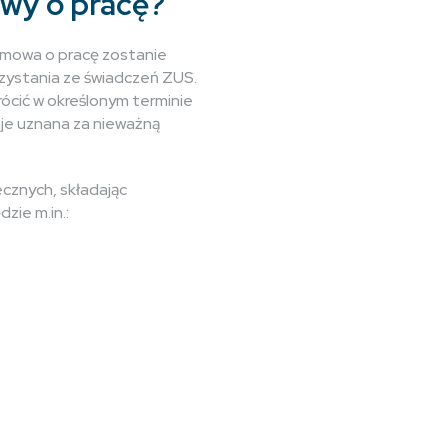
wy o pracę?
umowa o pracę zostanie
zystania ze świadczeń ZUS.
ócić w określonym terminie
aje uznana za nieważną
cznych, składając
ie m.in.: