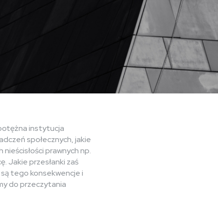
potężna instytucja
iadczeń społecznych, jakie
 nieścisłości prawnych np.
. Jakie przesłanki zaś
są tego konsekwencje i
amy do przeczytania