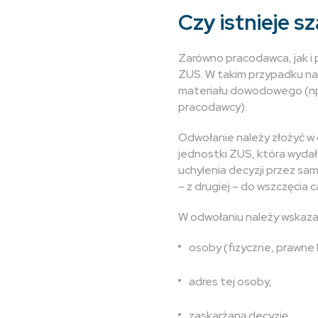
Czy istnieje s
Zarówno pracodawca, jak i 
ZUS. W takim przypadku n
materiału dowodowego (np.
pracodawcy).
Odwołanie należy złożyć w
jednostki ZUS, która wydał
uchylenia decyzji przez sa
– z drugiej – do wszczęci
W odwołaniu należy wskaza
osoby (fizyczne, prawne 
adres tej osoby,
zaskarżaną decyzję,