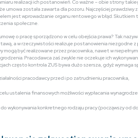
amiaru realizacji ich postanowień. Co ważne – obie strony taki
 że umowa została zawarta dla pozoru. Najczęściej prawdziwy za
 celem jest wprowadzanie organu rentowego w błąd. Skutkiem
czenia społeczne.
mowę o pracę sporządzono w celu obejścia prawa? Tak nazywa 
stawą, a w rzeczywistości realizuje postanowienia niezgodne 
y mogą być realizowane przez pracownika, nawet w niepełnym 
agrodzenia. Pracodawca zaś zwykle nie oczekuje ich wykonywan
acjach często kontrola ZUS bywa dużo szersza, gdyż wymaga s
iałalności pracodawcy przed i po zatrudnieniu pracownika,
elu ustalenia finansowych możliwości wypłacania wynagrodzen
 do wykonywania konkretnego rodzaju pracy (począwszy od doś