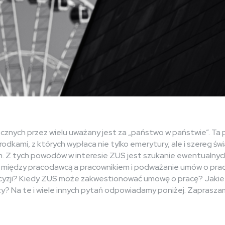
znych przez wielu uważany jest za „państwo w państwie”. Ta 
dkami, z których wypłaca nie tylko emerytury, ale i szereg św
om. Z tych powodów w interesie ZUS jest szukanie ewentualnych
 między pracodawcą a pracownikiem i podważanie umów o pracę
cyzji? Kiedy ZUS może zakwestionować umowę o pracę? Jakie 
zy? Na te i wiele innych pytań odpowiadamy poniżej. Zaprasz