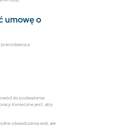
ać umowę o
y pracodawcą a
y powód do podważenia
racy. Konieczne jest, aby
odne oświadczenia woli, ale