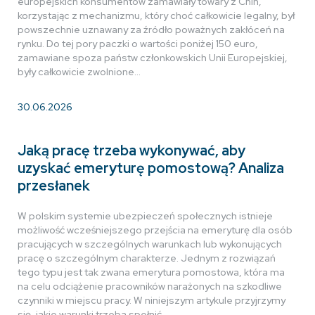
europejskich konsumentów zamawiały towary z Chin,
korzystając z mechanizmu, który choć całkowicie legalny, był
powszechnie uznawany za źródło poważnych zakłóceń na
rynku. Do tej pory paczki o wartości poniżej 150 euro,
zamawiane spoza państw członkowskich Unii Europejskiej,
były całkowicie zwolnione…
30.06.2026
Jaką pracę trzeba wykonywać, aby
uzyskać emeryturę pomostową? Analiza
przesłanek
W polskim systemie ubezpieczeń społecznych istnieje
możliwość wcześniejszego przejścia na emeryturę dla osób
pracujących w szczególnych warunkach lub wykonujących
pracę o szczególnym charakterze. Jednym z rozwiązań
tego typu jest tak zwana emerytura pomostowa, która ma
na celu odciążenie pracowników narażonych na szkodliwe
czynniki w miejscu pracy. W niniejszym artykule przyjrzymy
się, jakie warunki trzeba spełnić,…