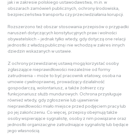
jak i w zakresie polskiego ustawodawstwa, m.in. w
obszarach zamówień publicznych, ochrony środowiska,
bezpieczeństwa transportu czy przeciwdziałania korupcji.
Rozszerzono też obszar stosowania przepisów o przypadki
naruszeń dotyczących konstytucyjnych praw i wolności
obywatelskich – jednak tylko wtedy, gdy dotyczą one relacji
jednostki z władzą publiczną i nie wchodzą w zakres innych
dziedzin wskazanych w ustawie.
Z ochrony przewidzianej ustawą mogą korzystać osoby
zgłaszające nieprawidłowości niezależnie od formy
zatrudnienia – może to być pracownik etatowy, osoba na
umowie cywilnoprawnej, prowadzący działalność
gospodarczą, wolontariusz, a także żołnierz czy
funkcjonariusz służb mundurowych. Ochrona przysługuje
również wtedy, gdy zgłoszenie lub ujawnienie
nieprawidłowości miało miejsce przed podjęciem pracy lub
po jej zakończeniu. Co więcej, przepisy obejmują także
osoby wspierające sygnalistę, osoby z nim powiązane oraz
jednostki organizacyjne zatrudniające sygnalistę lub będące
jego własnością.