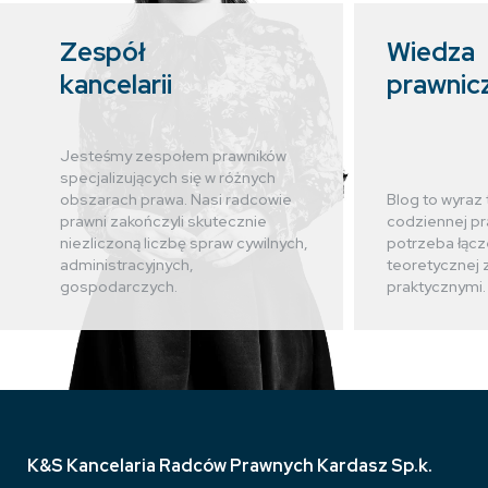
Zespół
Wiedza
kancelarii
prawnic
Jesteśmy zespołem prawników
specjalizujących się w różnych
obszarach prawa. Nasi radcowie
Blog to wyraz 
prawni zakończyli skutecznie
codziennej pr
niezliczoną liczbę spraw cywilnych,
potrzeba łącz
administracyjnych,
teoretycznej 
gospodarczych.
praktycznymi.
K&S Kancelaria Radców Prawnych Kardasz Sp.k.