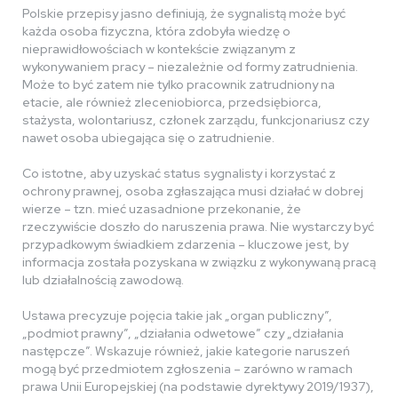
Polskie przepisy jasno definiują, że sygnalistą może być
każda osoba fizyczna, która zdobyła wiedzę o
nieprawidłowościach w kontekście związanym z
wykonywaniem pracy – niezależnie od formy zatrudnienia.
Może to być zatem nie tylko pracownik zatrudniony na
etacie, ale również zleceniobiorca, przedsiębiorca,
stażysta, wolontariusz, członek zarządu, funkcjonariusz czy
nawet osoba ubiegająca się o zatrudnienie.
Co istotne, aby uzyskać status sygnalisty i korzystać z
ochrony prawnej, osoba zgłaszająca musi działać w dobrej
wierze – tzn. mieć uzasadnione przekonanie, że
rzeczywiście doszło do naruszenia prawa. Nie wystarczy być
przypadkowym świadkiem zdarzenia – kluczowe jest, by
informacja została pozyskana w związku z wykonywaną pracą
lub działalnością zawodową.
Ustawa precyzuje pojęcia takie jak „organ publiczny”,
„podmiot prawny”, „działania odwetowe” czy „działania
następcze”. Wskazuje również, jakie kategorie naruszeń
mogą być przedmiotem zgłoszenia – zarówno w ramach
prawa Unii Europejskiej (na podstawie dyrektywy 2019/1937),