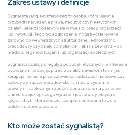
Zakres ustawy i definicje
Sygnalista (ang.
whistleblower
) to osoba, która ujawnia
przypadki naruszenia prawa, nadużyć czy nieetycznych
działań, jakie zaobserwowała w miejscu pracy, organizacji
lub instytucji. Tego typu zgłoszenia mogą być kierowane
zarówno do wewnętrznych struktur danej jednostki (np.
pracodawcy czy działu compliance), jak i na zewnątrz – do
mediów, organów ścigania lub organizacji społecznych.
Sygnaliści działają z reguły z pobudek etycznych i w interesie
publicznym, próbując przeciwdziałać zjawiskom takim jak
korupcja, łamanie praw człowieka, nadużycia finansowe czy
szkody wyrządzane środowisku. Ich rola w systemie
prawnym i społecznym została dostrzeżona na poziomie
Unii Europejskiej, czego wyrazem jest tzw. dyrektywa o
sygnalistach, która została zaimplementowana także w
polskim ustawodawstwie.
Kto może zostać sygnalistą?