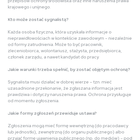
przepisów ochrony środowiska oraz inne naruszenia prawa
krajowego i unijnego.
Kto może zostać sygnalistą?
Każda osoba fizyczna, która uzyskała informacje o
nieprawidłowościach w kontekście zawodowym – niezależnie
od formy zatrudnienia. Może to być pracownik,
zleceniobiorca, wolontariusz, stażysta, przedsiębiorca,
członek zarządu, a nawet kandydat do pracy.
Jakie warunki trzeba spełnić, by zostać objętym ochroną?
Sygnalista musi działać w dobrej wierze – tzn. mieć
uzasadnione przekonanie, że zgłaszana informacja jest
prawdziwa i dotyczy naruszenia prawa. Ochrona przysługuje
od momentu zgłoszenia.
Jakie formy zgłoszeń przewiduje ustawa?
Zgłoszenia mogą mieć formę wewnętrzną (do pracodawcy
lub jednostki), zewnętrzną (do organu publicznego) albo
przyjąć formę ujawnienia publicznego (np. do mediów) – pod