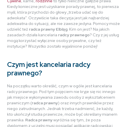
Cywilne
, karne,
rodzinne
to tylko nieliczne gałęzie prawa.
Kiedy konieczne jest uzyskanie porady prawnej, to pierwsza
myśl, która przychodzi do głowy „trzeba udać się do
adwokata”. Oczywiście taka decyzja jest jak najbardziej
adekwatna do sytuacji, ale nie zawsze jedyna. Pomocy może
udzielić też
radca prawny Elbląg
. Kim on jest? Na jakich
zasadach działa kancelaria
radcy prawnego
? Czy z jej usług
mogą korzystać wyłącznie osoby prywatne, czy też
instytucje? Wszystko zostało wyjaśnione poniżej!
Czym jest kancelaria radcy
prawnego?
Na początku warto określić, czym w ogóle jest kancelaria
radcy prawnego. Pod tym pojęciem nie kryje się nic innego
jak miejsce wykonywania zawodu osoby z wykształceniem
prawniczym (
radca prawny
) oraz innych prawników przez
niego zatrudnianych. Jednak trzeba nadmienić, że każdy,
kto ukończył studia prawnicze, może być określany mianem
prawnika.
Radca prawny
wyróżnia się tym, że poza
dyplomem z uczelni musi posiadać aplikację radcowską i