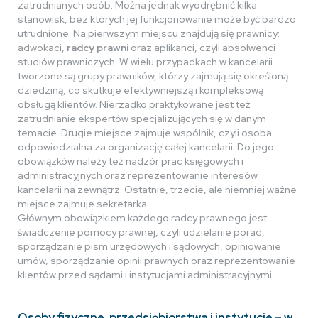
zatrudnianych osób. Można jednak wyodrębnić kilka
stanowisk, bez których jej funkcjonowanie może być bardzo
utrudnione. Na pierwszym miejscu znajdują się prawnicy:
adwokaci,
radcy prawni
oraz aplikanci, czyli absolwenci
studiów prawniczych. W wielu przypadkach w kancelarii
tworzone są grupy prawników, którzy zajmują się określoną
dziedziną, co skutkuje efektywniejszą i kompleksową
obsługą klientów. Nierzadko praktykowane jest też
zatrudnianie ekspertów specjalizujących się w danym
temacie. Drugie miejsce zajmuje wspólnik, czyli osoba
odpowiedzialna za organizację całej kancelarii. Do jego
obowiązków należy też nadzór prac księgowych i
administracyjnych oraz reprezentowanie interesów
kancelarii na zewnątrz. Ostatnie, trzecie, ale niemniej ważne
miejsce zajmuje sekretarka.
Głównym obowiązkiem każdego radcy prawnego jest
świadczenie pomocy prawnej, czyli udzielanie porad,
sporządzanie pism urzędowych i sądowych, opiniowanie
umów, sporządzanie opinii prawnych oraz reprezentowanie
klientów przed sądami i instytucjami administracyjnymi.
Osoby fizyczne, przedsiębiorstwa i instytucje – w