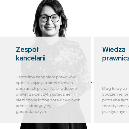
Zespół
Wiedza
kancelarii
prawnic
Jesteśmy zespołem prawników
specjalizujących się w różnych
obszarach prawa. Nasi radcowie
Blog to wyraz 
prawni zakończyli skutecznie
codziennej pr
niezliczoną liczbę spraw cywilnych,
potrzeba łącz
administracyjnych,
teoretycznej 
gospodarczych.
praktycznymi.