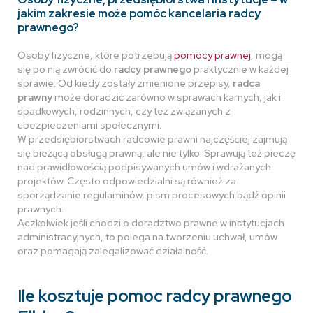
jakim zakresie może pomóc kancelaria radcy
prawnego?
Osoby fizyczne, które potrzebują
pomocy prawnej
, mogą
się po nią zwrócić do
radcy prawnego
praktycznie w każdej
sprawie. Od kiedy zostały zmienione przepisy,
radca
prawny
może doradzić zarówno w sprawach karnych, jak i
spadkowych, rodzinnych, czy też związanych z
ubezpieczeniami społecznymi.
W przedsiębiorstwach radcowie prawni najczęściej zajmują
się bieżącą obsługą prawną, ale nie tylko. Sprawują też pieczę
nad prawidłowością podpisywanych umów i wdrażanych
projektów. Często odpowiedzialni są również za
sporządzanie regulaminów, pism procesowych bądź opinii
prawnych.
Aczkolwiek jeśli chodzi o doradztwo prawne w instytucjach
administracyjnych, to polega na tworzeniu uchwał, umów
oraz pomagają zalegalizować działalność.
Ile kosztuje pomoc radcy prawnego