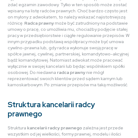
zdać egzamin zawodowy. Tylko w ten sposób może zostać
wpisany na listę radców prawnych. Choć bardzo często jest
on mylony z adwokatem, to należy wskazać najistotniejszą
różnicę.
Radca prawny
może być zatrudniony na podstawie
umowy o pracę, co umożliwia mu, chociażby podjęcie stałej
pracy w przedsiębiorstwie i ciągłe regulowanie przepisów. W
innym przypadku podstawą współpracy może być umowa
cywilno-prawna lub, gdy radca wykonuje swoją pracę w
spółce jawnej, cywilnej, partnerskiej, komandytowo-akcyjnej
bądź komandytowej. Natomiast adwokat może pracować
wyłącznie w swojej kancelarii lub będąc wspólnikiem spółki
osobowej. Do niedawna
radca prawny
nie mógł
reprezentować swoich klientów przed sądem karnym lub
karnoskarbowym. Po zmianie przepisów ma taką możliwość.
Struktura kancelarii radcy
prawnego
Struktura
kancelarii radcy prawnego
zależna jest przede
wszystkim od jej wielkości, formy prawnej, modelu i ilości