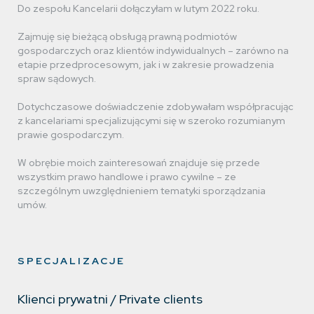
Do zespołu Kancelarii dołączyłam w lutym 2022 roku.
Zajmuję się bieżącą obsługą prawną podmiotów
Wiktoria Kozłowska
gospodarczych oraz klientów indywidualnych – zarówno na
etapie przedprocesowym, jak i w zakresie prowadzenia
prawnik
spraw sądowych.
Dotychczasowe doświadczenie zdobywałam współpracując
z kancelariami specjalizującymi się w szeroko rozumianym
prawie gospodarczym.
Magdalena Werra
W obrębie moich zainteresowań znajduje się przede
prawnik
wszystkim prawo handlowe i prawo cywilne – ze
szczególnym uwzględnieniem tematyki sporządzania
umów.
Alicja Sereda
SPECJALIZACJE
dyrektor biura, prokurent
Klienci prywatni / Private clients