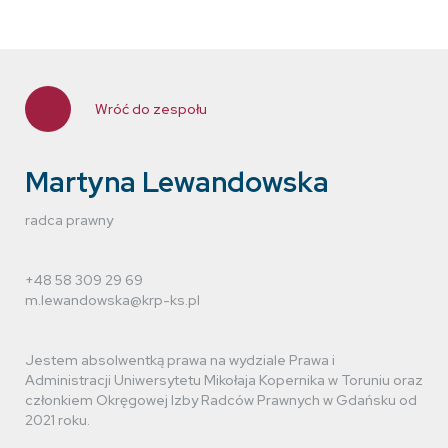
Piotr Popiołek
Wróć do zespołu
radca prawny
Martyna Lewandowska
radca prawny
Dawid Urbaniak
aplikant radcowski (prawnik)
+48 58 309 29 69
m.lewandowska@krp-ks.pl
Jestem absolwentką prawa na wydziale Prawa i
Michał Krakowiak
Administracji Uniwersytetu Mikołaja Kopernika w Toruniu oraz
członkiem Okręgowej Izby Radców Prawnych w Gdańsku od
prawnik
2021 roku.