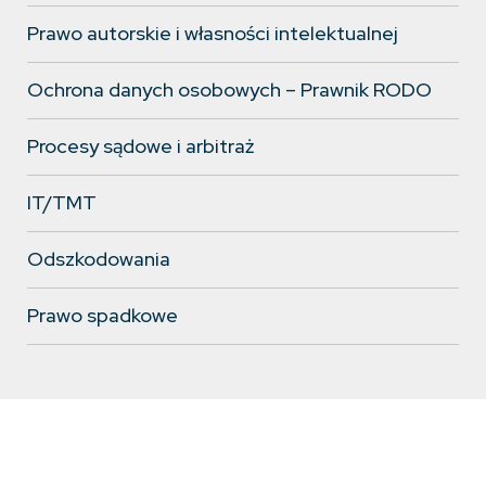
Prawo autorskie i własności intelektualnej
Dołącz do zespołu
Ochrona danych osobowych – Prawnik RODO
Stań się częścią kancelarii o
ugruntowanej pozycji na rynku
Procesy sądowe i arbitraż
Zobacz więcej
IT/TMT
Odszkodowania
Prawo spadkowe
Od wielu lat doradzamy klientom indywidualnym i
korporacyjnym. W pracy łączymy znajomość przepisów i
orzecznictwa z doświadczeniem zdobywanym