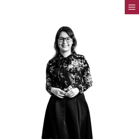
ZESPÓŁ
Działamy na rynku od wielu
lat. Świadczymy usługi na
terenie całej Polski. Nasi
prawnicy nie boją się
podejmowania trudnych
spraw.